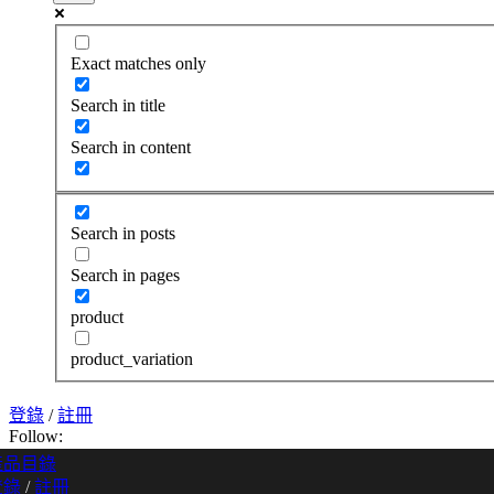
Exact matches only
Search in title
Search in content
Search in posts
Search in pages
product
product_variation
登錄
/
註冊
Follow:
產品目錄
登錄
/
註冊