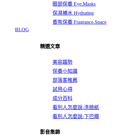
眼部保養 Eye.Masks
保濕補水 Hydrating
香氛保養 Fragrance.Space
BLOG
精選文章
美容趨勢
保養小知識
部落客推薦
試用心得
成分百科
看別人怎麼說-洗臉紙
看別人怎麼說-下巴膜
影音集錦