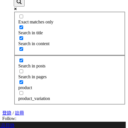
Exact matches only
Search in title
Search in content
Search in posts
Search in pages
product
product_variation
登錄
/
註冊
Follow:
產品目錄