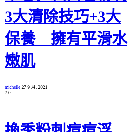
3大清除技巧+3大
保養 擁有平滑水
嫩肌
michelle
27 9 月, 2021
7
0
換季粉刺痘痘浮