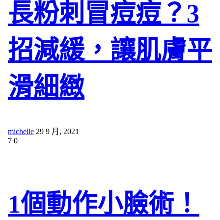
長粉刺冒痘痘？3
招減緩，讓肌膚平
滑細緻
michelle
29 9 月, 2021
7
0
1個動作小臉術！