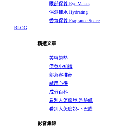
眼部保養 Eye.Masks
保濕補水 Hydrating
香氛保養 Fragrance.Space
BLOG
精選文章
美容趨勢
保養小知識
部落客推薦
試用心得
成分百科
看別人怎麼說-洗臉紙
看別人怎麼說-下巴膜
影音集錦