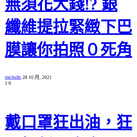
無須花大錢!? 銀
纖維提拉緊緻下巴
膜讓你拍照０死角
michelle
28 10 月, 2021
1
0
戴口罩狂出油，狂