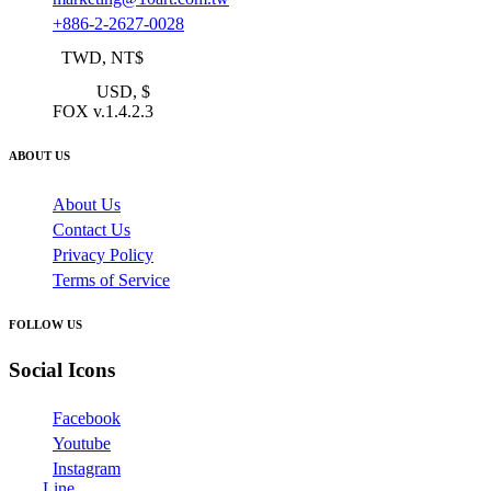
+886-2-2627-0028
TWD, NT$
USD, $
FOX v.1.4.2.3
ABOUT US
About Us
Contact Us
Privacy Policy
Terms of Service
FOLLOW US
Social Icons
Facebook
Youtube
Instagram
Line