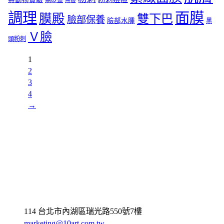
無矽靈
無香
調理
面膜
膜殿
雙下巴
臉部保養
臉部水腫
黑
Ｖ臉
頭粉刺
1
2
3
4
→
114 台北市內湖區瑞光路550號7樓
marketing@10art.com.tw