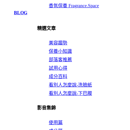
香氛保養 Fragrance.Space
BLOG
精選文章
美容趨勢
保養小知識
部落客推薦
試用心得
成分百科
看別人怎麼說-洗臉紙
看別人怎麼說-下巴膜
影音集錦
使用篇