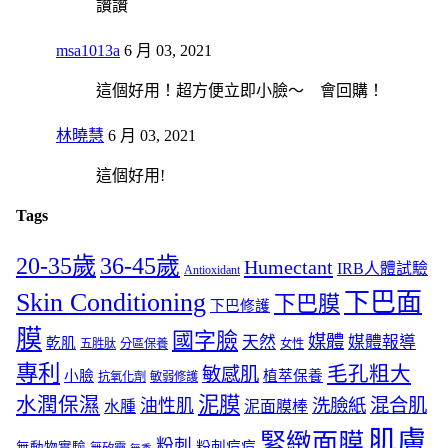
讚讚
msa1013a
6 月 03, 2021
這個好用！超方便立即小臉～ 會回購！
林曉慧
6 月 03, 2021
這個好用!
Tags
20-35歲
36-45歲
Humectant
IRB人體試驗
Antioxidant
Skin Conditioning
下巴面
下巴膜
下巴修護
膜
國字臉
媒體
天然
媒體報導
乾肌
五胜肽
分區保養
女性
專利
毛孔粗大
敏感肌
小臉
植萃保養
抗氧化劑
敏弱修護
泥膜
水潤保濕
混合肌
油性肌
洗臉紙
水腫
泥面膜棒
肌膚
緊緻面膜
粉刺
粉刺痘痘
無動物實驗