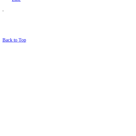
.
© 2020 – Maskingdom. All Rights Reserved.
Back to Top