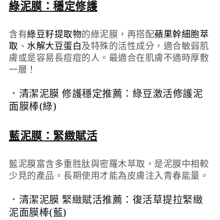
綠泥膜：穩定修護
含有
綠豆籽提取物
的綠泥膜，再搭配
蘋果幹細胞萃
取
、
水解大豆蛋白
及特殊的活性成分，適合敏弱肌
膚或是容易長痘痘的人。最適合在肌膚不適時厚敷
一層！
．清潔泥膜 修護穩定推薦：
綠豆激活修護泥
面膜棒(綠)
藍泥膜：緊緻賦活
藍泥膜富含多重胜肽與密羅木萃取，是泥膜中相較
少見的產品。長期使用才能為皮膚注入青春能量。
．清潔泥膜 緊緻賦活推薦：
復活草提拉緊緻
泥面膜棒(藍)