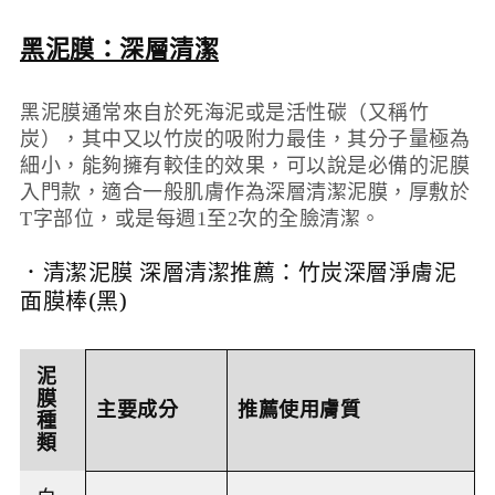
黑泥膜：深層清潔
黑泥膜通常來自於死海泥或是活性碳（又稱竹
炭），其中又以竹炭的吸附力最佳，其分子量極為
細小，能夠擁有較佳的效果，可以說是必備的泥膜
入門款，適合一般肌膚作為深層清潔泥膜，厚敷於
T字部位，或是每週1至2次的全臉清潔。
．清潔泥膜 深層清潔推薦：
竹炭深層淨膚泥
面膜棒(黑)
泥
膜
主要
成分
推薦使用
膚質
種
類