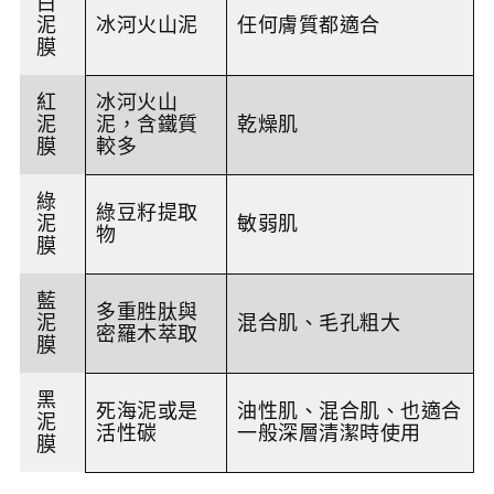
白
泥
冰河火山泥
任何膚質都適合
膜
紅
冰河火山
泥
泥，含鐵質
乾燥肌
膜
較多
綠
綠豆籽提取
泥
敏弱肌
物
膜
藍
多重胜肽與
泥
混合肌、毛孔粗大
密羅木萃取
膜
黑
死海泥或是
油性肌、混合肌、也適合
泥
活性碳
一般深層清潔時使用
膜