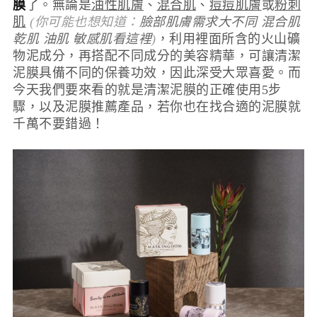
膜
了。無論是
油性肌膚
、
混合肌
、
痘痘肌膚
或
粉刺
肌
(你可能也想知道：
臉部肌膚需求大不同 混合肌
乾肌 油肌 敏感肌看這裡
)
，利用裡面所含的火山礦
物泥成分，再搭配不同成分的美容精華，可讓清潔
泥膜具備不同的保養功效，因此深受大眾喜愛。而
今天我們要來看的就是清潔泥膜的正確使用5步
驟，以及泥膜推薦產品，若你也在找合適的泥膜就
千萬不要錯過！