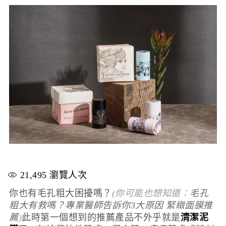
21,495
瀏覽人次
你也有毛孔粗大困擾嗎？
(你可能也想知道：
毛孔
粗大有救嗎？專業醫師告訴你3大原因 緊緻面膜推
薦
)
此時第一個想到的推薦產品不外乎就是
清潔泥