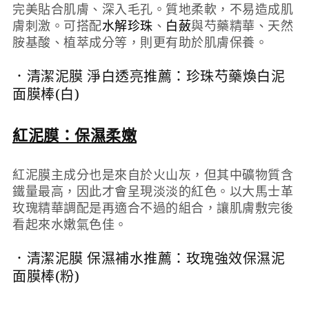
完美貼合肌膚、深入毛孔。質地柔軟，不易造成肌
膚刺激。可搭配
水解珍珠
、
白蘞
與芍藥精華、天然
胺基酸、植萃成分等，則更有助於肌膚保養。
．清潔泥膜 淨白透亮推薦：
珍珠芍藥煥白泥
面膜棒(白)
紅泥膜：保濕柔嫩
紅泥膜主成分也是來自於火山灰，但其中礦物質含
鐵量最高，因此才會呈現淡淡的紅色。以大馬士革
玫瑰精華調配是再適合不過的組合，讓肌膚敷完後
看起來水嫩氣色佳。
．清潔泥膜 保濕補水推薦：
玫瑰強效保濕泥
面膜棒(粉)