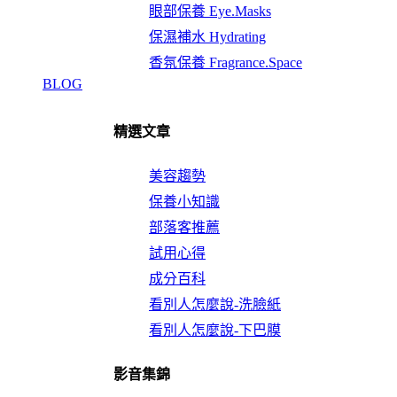
眼部保養 Eye.Masks
保濕補水 Hydrating
香氛保養 Fragrance.Space
BLOG
精選文章
美容趨勢
保養小知識
部落客推薦
試用心得
成分百科
看別人怎麼說-洗臉紙
看別人怎麼說-下巴膜
影音集錦