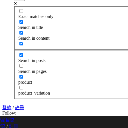
Exact matches only
Search in title
Search in content
Search in posts
Search in pages
product
product_variation
登錄
/
註冊
Follow:
產品目錄
登錄
/
註冊