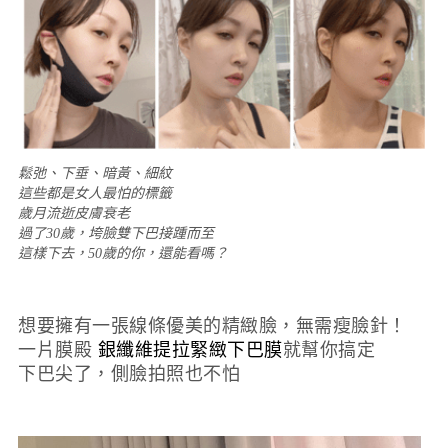
鬆弛、下垂、暗黃、細紋
這些都是女人最怕的標籤
歲月流逝皮膚衰老
過了30歲，垮臉雙下巴接踵而至
這樣下去，50歲的你，還能看嗎？
想要擁有一張線條優美的精緻臉，無需瘦臉針！
一片膜殿
銀纖維提拉緊緻下巴膜
就幫你搞定
下巴尖了，側臉拍照也不怕