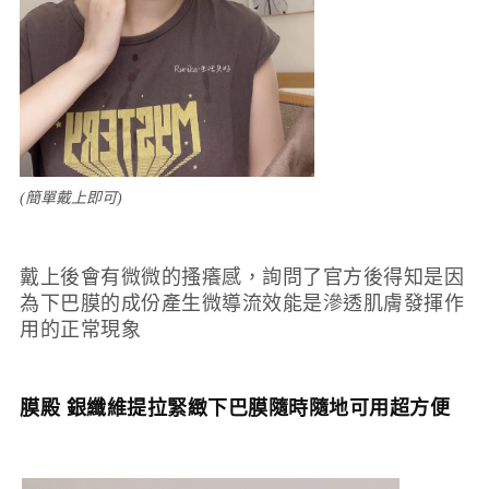
(簡單戴上即可)
戴上後會有微微的搔癢感，詢問了官方後得知是因
為下巴膜的成份產生微導流效能是滲透肌膚發揮作
用的正常現象
膜殿 銀纖維提拉緊緻下巴膜隨時隨地可用超方便