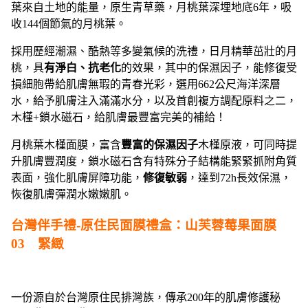
葉來自土地的能量，原生青草藥，月桃葉深埋地底6年，吸
收144個節氣的月桃葉。
採用歷經潮濕、酷熱等多變氣候的洗禮，日月精華茁壯的月
桃，具
有淨白、抗老化
的效果，其中的保濕因子，能修復受
損細胞帶給肌膚無瑕的青春光彩，選用662公尺海洋深層
水，給予肌膚注入滿滿水分，以及首創複方調配原料之二，
木槿+鎖水磁石，給肌膚最豐富完美的補給！
月桃葉木槿面膜，富含
豐富的保濕因子
木槿原液，可同時提
升肌膚豐潤度，鎖水磁石含有特殊分子結構能緊緊抓附角質
表面，強化肌膚屏障功能，
修復敏弱
，達到72h長效保濕，
恢復肌膚彈潤水嫩嫩肌。
台灣伴手禮-原住民面膜禮盒：山芙蓉莓果面膜
03 緊緻
一份源自於台灣原住民排灣族，傳承200年的肌膚修護秘