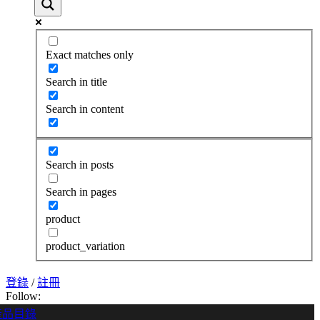
Exact matches only
Search in title
Search in content
Search in posts
Search in pages
product
product_variation
登錄
/
註冊
Follow:
產品目錄