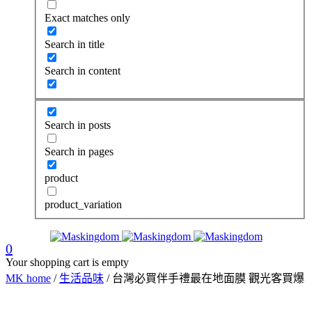
Exact matches only
Search in title
Search in content
Search in posts
Search in pages
product
product_variation
0
Your shopping cart is empty
MK home
/
生活品味
/
台灣必買伴手禮最在地面膜 觀光客買爆