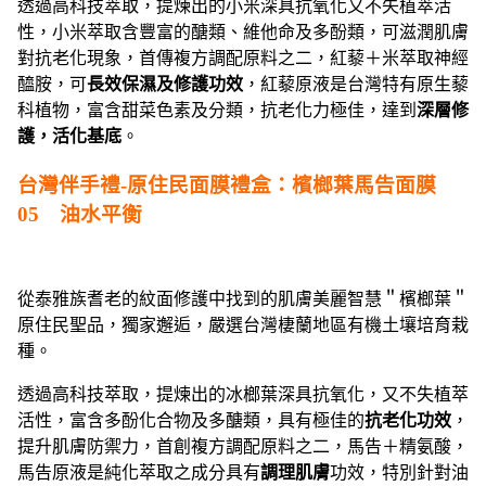
透過高科技萃取，提煉出的小米深具抗氧化又不失植萃活
性，小米萃取含豐富的醣類、維他命及多酚類，可滋潤肌膚
對抗老化現象，首傳複方調配原料之二，紅藜＋米萃取神經
醯胺，可
長效保濕及修護功效
，紅藜原液是台灣特有原生藜
科植物，富含甜菜色素及分類，抗老化力極佳，達到
深層修
護，活化基底
。
台灣伴手禮-原住民面膜禮盒：檳榔葉馬告面膜
05 油水平衡
從泰雅族耆老的紋面修護中找到的肌膚美麗智慧＂檳榔葉＂
原住民聖品，獨家邂逅，嚴選台灣棲蘭地區有機土壤培育栽
種。
透過高科技萃取，提煉出的冰榔葉深具抗氧化，又不失植萃
活性，富含多酚化合物及多醣類，具有極佳的
抗老化功效
，
提升肌膚防禦力，首創複方調配原料之二，馬告＋精氨酸，
馬告原液是純化萃取之成分具有
調理肌膚
功效，特別針對油