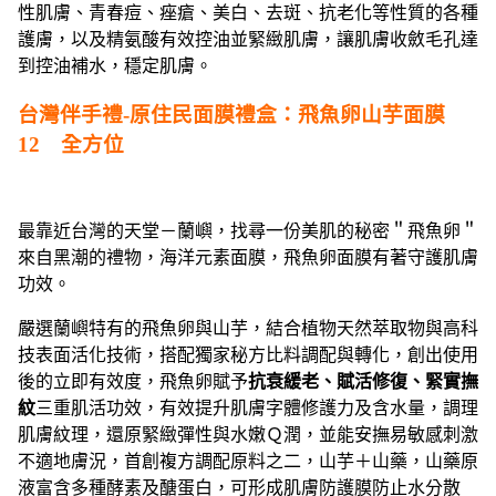
性肌膚、青春痘、痤瘡、美白、去斑、抗老化等性質的各種
護膚，以及精氨酸有效控油並緊緻肌膚，讓肌膚收斂毛孔達
到控油補水，穩定肌膚。
台灣伴手禮-原住民面膜禮盒：飛魚卵山芋面膜
12 全方位
最靠近台灣的天堂－蘭嶼，找尋一份美肌的秘密＂飛魚卵＂
來自黑潮的禮物，海洋元素面膜，飛魚卵面膜有著守護肌膚
功效。
嚴選蘭嶼特有的飛魚卵與山芋，結合植物天然萃取物與高科
技表面活化技術，搭配獨家秘方比料調配與轉化，創出使用
後的立即有效度，飛魚卵賦予
抗衰緩老、賦活修復、緊實撫
紋
三重肌活功效，有效提升肌膚字體修護力及含水量，調理
肌膚紋理，還原緊緻彈性與水嫩Ｑ潤，並能安撫易敏感刺激
不適地膚況，首創複方調配原料之二，山芋＋山藥，山藥原
液富含多種酵素及醣蛋白，可形成肌膚防護膜防止水分散