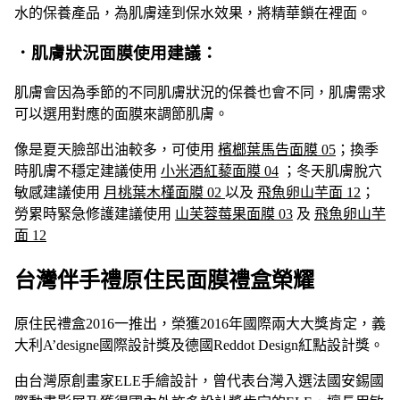
水的保養產品，為肌膚達到保水效果，將精華鎖在裡面。
．肌膚狀況面膜使用建議：
肌膚會因為季節的不同肌膚狀況的保養也會不同，肌膚需求
可以選用對應的面膜來調節肌膚。
像是夏天臉部出油較多，可使用
檳榔葉馬告面膜 05
；換季
時肌膚不穩定建議使用
小米酒紅藜面膜 04
；冬天肌膚脫穴
敏感建議使用
月桃葉木槿面膜 02
以及
飛魚卵山芋面 12
；
勞累時緊急修護建議使用
山芙蓉莓果面膜 03
及
飛魚卵山芋
面 12
台灣伴手禮原住民面膜禮盒榮耀
原住民禮盒2016一推出，榮獲2016年國際兩大大獎肯定，義
大利A’designe國際設計獎及德國Reddot Design紅點設計獎。
由台灣原創畫家ELE手繪設計，曾代表台灣入選法國安錫國