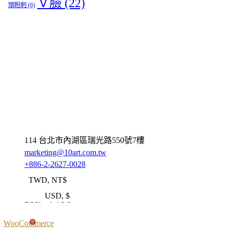
Ｖ臉
(22)
頭粉刺
(6)
114 台北市內湖區瑞光路550號7樓
marketing@10art.com.tw
+886-2-2627-0028
TWD, NT$
USD, $
FOX v.1.4.2.3
WooCommerce
0
ABOUT US