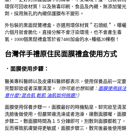
環保可回收材質！以及無毒印刷、食品及內襯、無添加螢光
劑，採用無孔的內襯保護膜布不變形。
外包裝的黑面琵鷺禮盒，亦選用環保材質＂石頭紙＂，曝曬
六個月就會脆化，直接分解不會汙染環境，也不會產生毒
氣，1000個黑琵禮盒等於省7480加侖的水+種植20棵樹！
台灣伴手禮原住民面膜禮盒使用方式
．面膜使用步驟：
醫美專科醫師以及皮膚科醫師都表示，使用保養品前一定要
完整卸妝或者深層清潔。
（你可能也想知道：
面膜使用該注
意什麼?混合肌 乾肌 油肌如何挑選?
）
面膜使用保養步驟一，面膜最好的時機點是，卸完妝至清潔
洗臉後做使用，但嚴禁邊洗澡或者泡澡，邊敷面膜喔，面膜
步驟二，敷面膜時間為１５分鐘即可，別敷到面膜都乾了，
反而導致肌膚變得更敏感，面膜步驟三，敷完後最後使用鎖