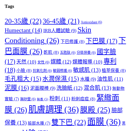
Tags
20-35歲
(22)
36-45歲
(21)
Antioxidant
(6)
Skin
Humectant
(14)
IRB人體試驗
(9)
Conditioning
(26)
下
下巴膜
(17)
下巴修護
(8)
巴面膜
(26)
國字臉
乾肌
(8)
五胜肽
(6)
分區保養
(6)
(17)
專利
媒體
(12)
天然
(10)
媒體報導
(10)
女性
(6)
(18)
敏感肌
(13)
小臉
(8)
植萃保養
(8)
抗氧化劑
(6)
敏弱修護
(6)
毛孔粗大
(15)
水潤保濕
(15)
油性肌
(11)
水腫
(9)
泥膜
(16)
混合肌
(13)
洗臉紙
(12)
泥面膜棒
(9)
無動物
緊緻面
粉刺
(11)
粉刺痘痘
(8)
實驗
(7)
無矽靈
(6)
無香
(5)
肌膚調理
(36)
膜
(26)
膜殿
(25)
臉部
面膜
(36)
雙下巴
(22)
保養
(13)
臉部水腫
(7)
黑