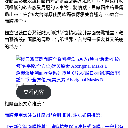
際動畫影展及獲得國內外許多設計獎肯定的ELE，擅長用敏
潤細膩的心去感受周遭的人事物，將情感、思緒藉由繪畫傳
遞出來，集合6大台灣原住民族獨家傳承美容秘方，6效合一
面膜禮盒。
禮盒包裝由台灣紙雕大師洪新富精心設計黑面琵鷺禮盒，藉
由藝術設計面膜的傳遞，告訴世界，台灣是一個友善又美麗
的地方。
經典派雙劑面膜全系列禮盒 6片入(煥白/活嫩/撫紋/修
護/平衡/全方位)玩美原素 Aboriginal Masks B
NT$
1,200
查看內容
相關面膜文章推薦：
面膜使用該注意什麼?混合肌 乾肌 油肌如何挑選?
【最新保濕面膜推薦】濃縮精華保濕凍乾式面膜，一敷超有