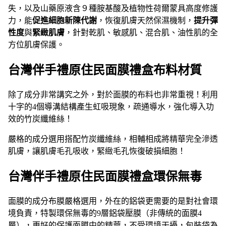
失，以及山藥原液含９種胺基酸及植物性荷爾蒙具高度修護
力，能
促進細胞新陳代謝
，恢復肌膚天然保濕機制，
提升彈
性度
與
緊緻肌膚
，針對乾肌、敏感肌、混合肌、油性肌的全
方位肌膚保護。
台灣伴手禮原住民面膜禮盒布料材質
除了成分非常講究之外，對於面膜的布料也非常重視！利用
十字的4個導溝結構產生虹吸現象，疏通導水，強化導入功
效的竹炭纖維絲！
嚴格的成分選用搭配竹炭纖維絲，相輔相成將精華完全滲透
肌膚，讓肌膚毛孔吸收，緊緻毛孔恢復破損細胞！
台灣伴手禮原住民面膜禮盒環保無毒
面膜的成分布膜嚴格選用，外在的鋁袋更需要的是對社會環
境負責，特製環保無毒的9層鋁袋壓膜（非傳統的面膜4
層），更好的保護面膜中的精華，不受環境干擾，包裝袋為