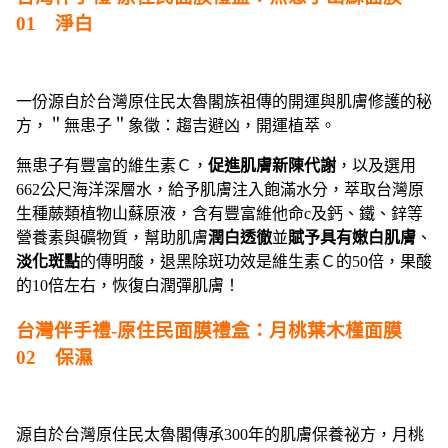
01 淨白
一份源自於台灣原住民太魯閣族祖傳的開運與肌膚修護的秘
方，＂無患子＂象徵：趨吉避凶，開運植萃。
無患子有豐富的維生素Ｃ，
促進肌膚新陳代謝
，以及選用
662公尺海洋深層水，給予肌膚注入飽滿水分，萃取台灣原
生種蕨類植物山蘇原液，含有豐富維他命c及鈣、鐵、鋅等
營養素與礦物質，幫助肌膚
潤白透徹
並
賦予具有嫩白肌膚
、
淡化斑點
的傳明酸，退黑除斑功效是維生素Ｃ的50倍，果酸
的10倍左右，恢復白潤彈肌膚！
台灣伴手禮-原住民面膜禮盒：月桃葉木槿面膜
02 保濕
源自於台灣原住民太魯閣傳承300年的肌膚保養祕方，月桃