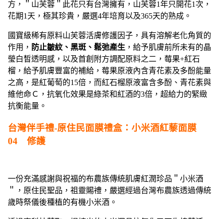
方，＂山芙蓉＂此花只有台灣擁有，山芙蓉1年只開花1次，
花期1天，極其珍貴，嚴選4年培育以及365天的熟成。
國寶級稀有原料山芙蓉活膚修護因子，具有溶解老化角質的
作用，
防止皺紋、黑斑、鬆弛產生
，給予肌膚前所未有的晶
瑩白皙透明感，以及首創附方調配原料之二，莓果+紅石
榴，給予肌膚豐富的補給，莓果原液內含青花素及多酚能量
之高，是紅葡萄的15倍，而紅石榴原液富含多酚、青花素與
維他命Ｃ，抗氧化效果是綠茶和紅酒的3倍，超給力的緊緻
抗衡能量。
台灣伴手禮-原住民面膜禮盒：小米酒紅藜面膜
04 修護
一份充滿感謝與祝福的布農族傳統肌膚紅潤珍品＂小米酒
＂，原住民聖品，祖靈賜禮，嚴選經過台灣布農族透過傳統
歲時祭儀後種植的有機小米酒。