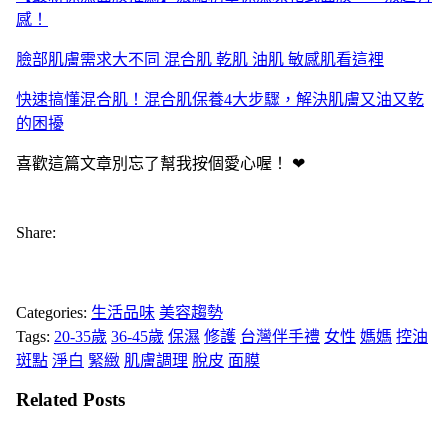
感！
臉部肌膚需求大不同 混合肌 乾肌 油肌 敏感肌看這裡
快速搞懂混合肌！混合肌保養4大步驟，解決肌膚又油又乾
的困擾
喜歡這篇文章別忘了幫我按個愛心喔！ ❤
Share:
Categories:
生活品味
美容趨勢
Tags:
20-35歲
36-45歲
保濕
修護
台灣伴手禮
女性
媽媽
控油
斑點
淨白
緊緻
肌膚調理
脫皮
面膜
Related Posts