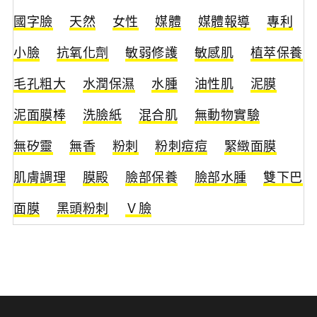
國字臉
天然
女性
媒體
媒體報導
專利
小臉
抗氧化劑
敏弱修護
敏感肌
植萃保養
毛孔粗大
水潤保濕
水腫
油性肌
泥膜
泥面膜棒
洗臉紙
混合肌
無動物實驗
無矽靈
無香
粉刺
粉刺痘痘
緊緻面膜
肌膚調理
膜殿
臉部保養
臉部水腫
雙下巴
面膜
黑頭粉刺
Ｖ臉