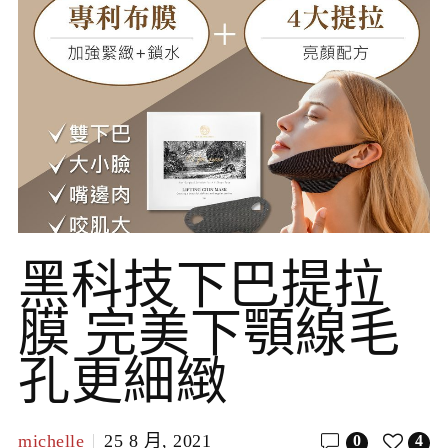
黑科技下巴提拉
膜 完美下顎線毛
孔更細緻
michelle
25 8 月, 2021
0
4