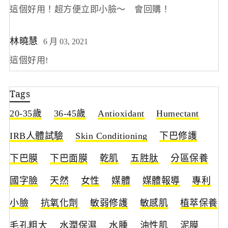
這個好用！超方便立即小臉～ 會回購！
林曉慧
6 月 03, 2021
這個好用!
Tags
20-35歲
36-45歲
Antioxidant
Humectant
IRB人體試驗
Skin Conditioning
下巴修護
下巴膜
下巴面膜
乾肌
五胜肽
分區保養
國字臉
天然
女性
媒體
媒體報導
專利
小臉
抗氧化劑
敏弱修護
敏感肌
植萃保養
毛孔粗大
水潤保濕
水腫
油性肌
泥膜