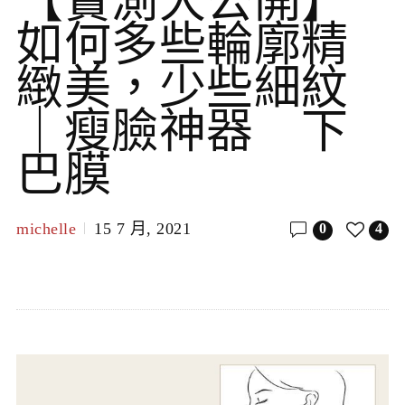
如何多些輪廓精
緻美，少些細紋
｜瘦臉神器 下
巴膜
michelle
15 7 月, 2021
0
4