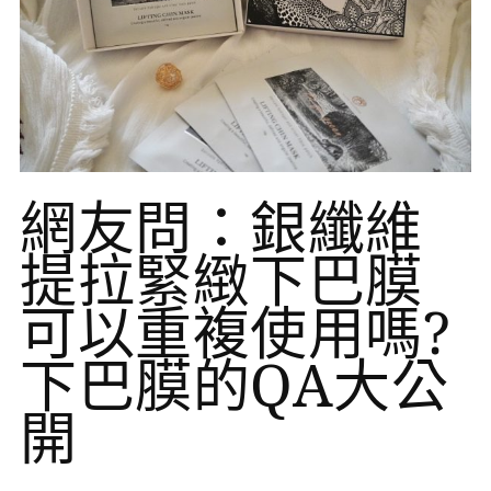
網友問：銀纖維
提拉緊緻下巴膜
可以重複使用嗎?
下巴膜的QA大公
開