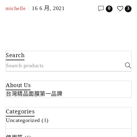
michelle
16 6 月, 2021
0
3
Search
About Us
台灣精品面膜第一品牌
Categories
Uncategorized
(1)