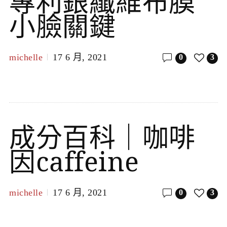
專利銀纖維布膜
小臉關鍵
michelle
17 6 月, 2021
0
3
成分百科｜咖啡
因caffeine
michelle
17 6 月, 2021
0
3