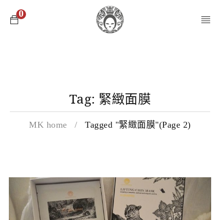
0
Tag: 緊緻面膜
MK home
/
Tagged "緊緻面膜"
(Page 2)