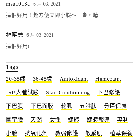
msa1013a
6 月 03, 2021
這個好用！超方便立即小臉～ 會回購！
林曉慧
6 月 03, 2021
這個好用!
Tags
20-35歲
36-45歲
Antioxidant
Humectant
IRB人體試驗
Skin Conditioning
下巴修護
下巴膜
下巴面膜
乾肌
五胜肽
分區保養
國字臉
天然
女性
媒體
媒體報導
專利
小臉
抗氧化劑
敏弱修護
敏感肌
植萃保養