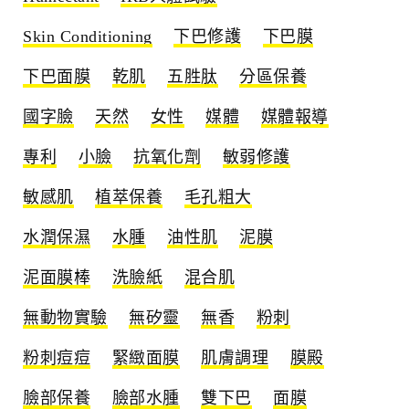
Skin Conditioning
下巴修護
下巴膜
下巴面膜
乾肌
五胜肽
分區保養
國字臉
天然
女性
媒體
媒體報導
專利
小臉
抗氧化劑
敏弱修護
敏感肌
植萃保養
毛孔粗大
水潤保濕
水腫
油性肌
泥膜
泥面膜棒
洗臉紙
混合肌
無動物實驗
無矽靈
無香
粉刺
粉刺痘痘
緊緻面膜
肌膚調理
膜殿
臉部保養
臉部水腫
雙下巴
面膜