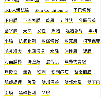
IRB人體試驗
Skin Conditioning
下巴修護
下巴膜
下巴面膜
乾肌
五胜肽
分區保養
國字臉
天然
女性
媒體
媒體報導
專利
小臉
抗氧化劑
敏弱修護
敏感肌
植萃保養
毛孔粗大
水潤保濕
水腫
油性肌
泥膜
泥面膜棒
洗臉紙
混合肌
無動物實驗
無矽靈
無香
粉刺
粉刺痘痘
緊緻面膜
肌膚調理
膜殿
臉部保養
臉部水腫
雙下巴
面膜
黑頭粉刺
Ｖ臉