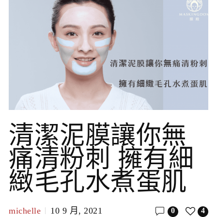
清潔泥膜讓你無
痛清粉刺 擁有細
緻毛孔水煮蛋肌
michelle
10 9 月, 2021
0
4