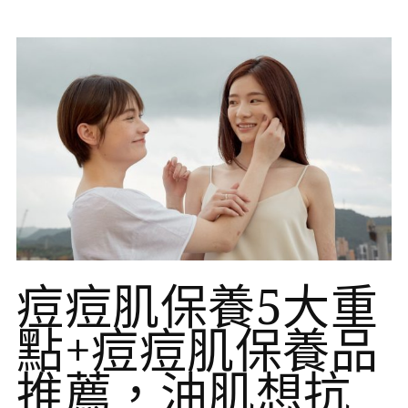
痘痘肌保養5大重
點+痘痘肌保養品
推薦，油肌想抗