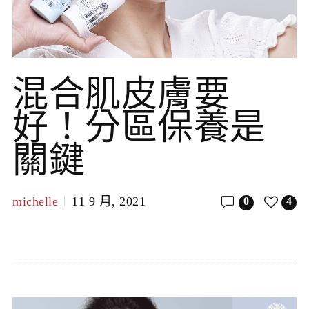
混合肌皮膚要
好！分區保養是
關鍵
michelle
11 9 月, 2021
0
4