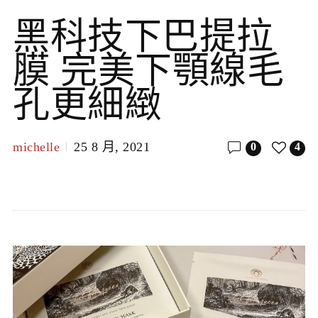
黑科技下巴提拉
膜 完美下顎線毛
孔更細緻
michelle
25 8 月, 2021
0
4